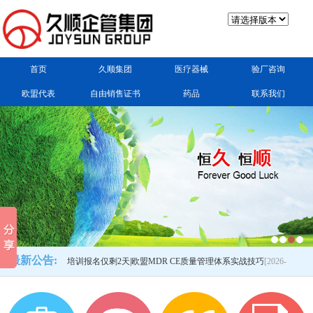
首页
久顺集团
医疗器械
验厂咨询
欧盟代表
自由销售证书
药品
联系我们
最新公告:
实操技巧
[2026-
培训报名仅剩2天|欧盟MDR CE质量管理体系实战技巧
[2026-
培
05-13]
[20