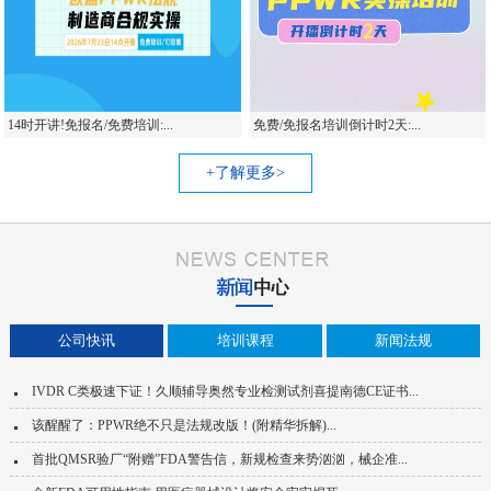
14时开讲!免报名/免费培训:...
免费/免报名培训倒计时2天:...
+了解更多>
公司快讯
培训课程
新闻法规
IVDR C类极速下证！久顺辅导奥然专业检测试剂喜提南德CE证书...
该醒醒了：PPWR绝不只是法规改版！(附精华拆解)...
首批QMSR验厂“附赠”FDA警告信，新规检查来势汹汹，械企准...